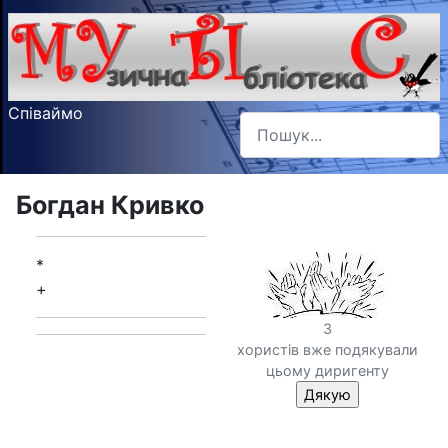
Співаймо
Пошук
Type 2 or more characters f
Богдан Кривко
*
+
3
хористів вже подякували
цьому диригенту