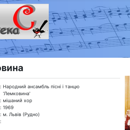
овина
:
Народний ансамбль пісні і танцю
'Лемковина'
:
мішаний хор
:
1969
:
м. Львів (Рудно)
: