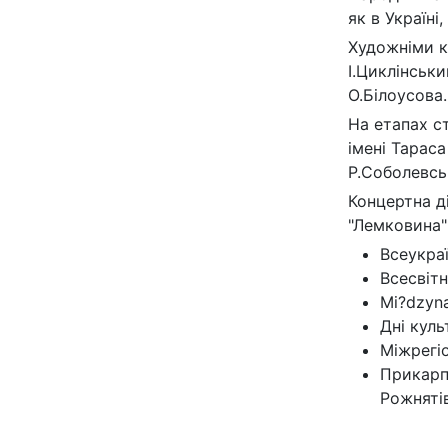
як в Україні
Художніми к
І.Циклінськи
О.Білоусова.
На етапах с
імені Тарас
Р.Соболевсь
Концертна ді
"Лемковина"
Всеукра
Всесвітн
Mi?dzyn
Дні куль
Міжрегіо
Прикарпа
Рожняті