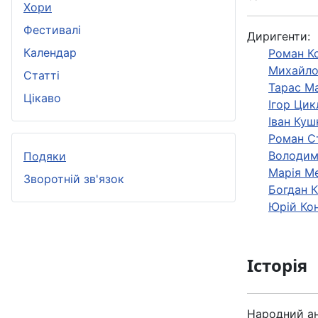
Хори
Фестивалі
Диригенти:
Календар
Роман К
Михайло
Статті
Тарас Ма
Цікаво
Ігор Цик
Іван Куш
Роман С
Володим
Подяки
Марія М
Зворотній зв'язок
Богдан 
Юрiй Ко
Історія
Народний ан