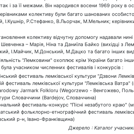
, так і за її межами. Він народився восени 1969 року в о
ерівниками колективу були багато шанованих особистос
й, І.Кушнір, Р.Стефанко, В.Льорчак, М.Мельник; керівни
тановлення колективу відчутну допомогу надавали нині 
а Шевченка – Марія, Ніна та Даниїла Байко (вихідці з Л
кий, І.Майчик, М.Донський, М.Дацко та багато інших ви
яльність "Лемковини" охоплює крім України багато інших
 була учасником численних фестивалів і конкурсів :
їнський фестиваль лемківської культури "Дзвони Лемкі
ій фестиваль лемківської культури "Лемківська Ватра" 
arodowy Jarmark Folkloru (Wegorzewo - Венгожево, Пол
тури Словаччини (Bardejov, Словаччина)
нальний фестиваль-конкурс "Пісні незабутого краю" (м.
тський фольклорно-етнографічний фестиваль лемківсько
вський р-н, Івано-Франківщина)
Джерело : Каталог учасникі