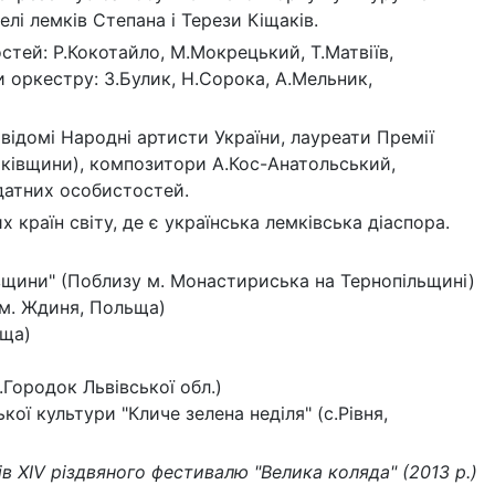
селі лемків Степана і Терези Кіщаків.
тей: Р.Кокотайло, М.Мокрецький, Т.Матвіїв,
ки оркестру: З.Булик, Н.Сорока, А.Мельник,
відомі Народні артисти України, лауреати Премії
емківщини), композитори А.Кос-Анатольський,
датних особистостей.
 країн світу, де є українська лемківська діаспора.
вщини" (Поблизу м. Монастириська на Тернопільщині)
(м. Ждиня, Польща)
ьща)
Городок Львівської обл.)
ї культури "Кличе зелена неділя" (с.Рівня,
в XIV різдвяного фестивалю "Велика коляда" (2013 р.)