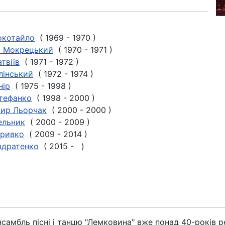
окотайло
( 1969 - 1970 )
 Мокрецький
( 1970 - 1971 )
твіїв
( 1971 - 1972 )
лінський
( 1972 - 1974 )
нір
( 1975 - 1998 )
тефанко
( 1998 - 2000 )
ир Льорчак
( 2000 - 2000 )
ельник
( 2000 - 2009 )
Кривко
( 2009 - 2014 )
ндратенко
( 2015 - )
самбль пісні і танцю "Лемковина" вже понад 40-років 