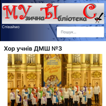
Співаймо
Пошук
Type 2 or more characters f
Хор учнiв ДМШ №3