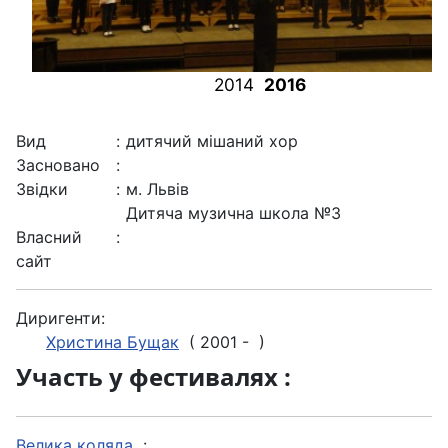
2014
2016
Вид
:
дитячий мішаний хор
Засновано
:
Звідки
:
м. Львів
Дитяча музична школа №3
Власний
:
сайт
Диригенти:
Христина Бущак
( 2001 - )
Участь у фестивалях :
Велика коляда
: