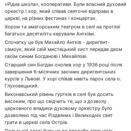
«Рідна школа», кооперативи. Були власний духовий
оркестр і хор, який співав святочні відправи в
церкві, на різних фестинах і концертах.
Хором та аматорським театром в селі на протязі
багатьох десятиліть керували Антківи.
Спочатку це був Михайло Антків - диригент-
самоук, який свій мистецький хист передав двом
своїм синам Богданові і Михайлові.
Старший син Богдан очолив хор у 1936 році після
завершення 6-місячних заочних диригентських
курсів у Львові. У хорі співав навіть парох села о.
Глуховецький.
Виконавський рівень гуртків в селі був досить
високим, про що свідчить те, що з дозволу
церковного владики духовому оркестру було
дозволено під час Різдвяних і Великодніх свят
грати в церкві села Острів.
Польській владі була не до вподоби діяльність