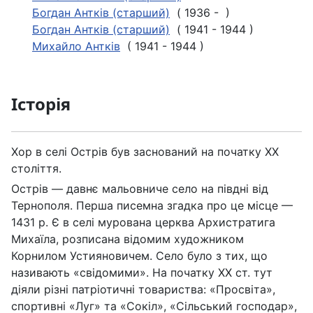
Богдан Антків (старший)
( 1936 - )
Богдан Антків (старший)
( 1941 - 1944 )
Михайло Антків
( 1941 - 1944 )
Історія
Хор в селі Острів був заснований на початку ХХ
століття.
Острів — давнє мальовниче село на півдні від
Тернополя. Перша писемна згадка про це місце —
1431 р. Є в селі мурована церква Архистратига
Михаїла, розписана відомим художником
Корнилом Устияновичем. Село було з тих, що
називають «свідомими». На початку ХХ ст. тут
діяли різні патріотичні товариства: «Просвіта»,
спортивні «Луг» та «Сокіл», «Сільський господар»,