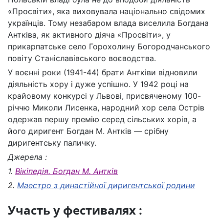
«Просвіти», яка виховувала національно свідомих
українців. Тому незабаром влада виселила Богдана
Антківа, як активного діяча «Просвіти», у
прикарпатське село Горохолину Богородчанського
повіту Станіславівського воєводства.
У воєнні роки (1941-44) брати Антківи відновили
діяльність хору і дуже успішно. У 1942 році на
крайовому конкурсі у Львові, присвяченому 100-
річчю Миколи Лисенка, народний хор села Острів
одержав першу премію серед сільських хорів, а
його диригент Богдан М. Антків — срібну
диригентську паличку.
Джерела :
1.
Вікіпедія. Богдан М. Антків
2.
Маестро з династійної диригентської родини
Участь у фестивалях :