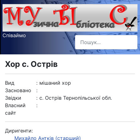
Співаймо
Пошук
Type 2 or more characters f
Хор с. Острів
Вид
:
мішаний хор
Засновано
:
Звідки
:
с. Острів Тернопільської обл.
Власний
:
сайт
Диригенти:
Михайло Антків (старший)