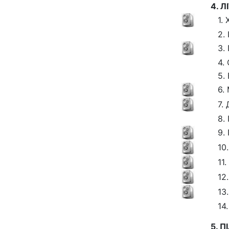
4. 
1.
2.
3.
4. 
5.
6.
7.
8.
9.
10
11
12
13
14
5. 