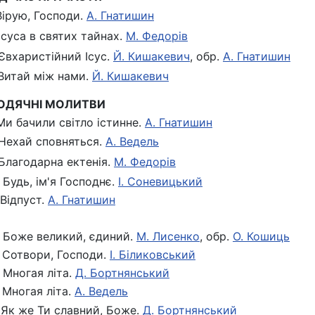
 Вірую, Господи.
А. Гнатишин
 Ісуса в святих тайнах.
М. Федорів
 Євхаристійний Ісус.
Й. Кишакевич
, обр.
А. Гнатишин
 Витай між нами.
Й. Кишакевич
ПОДЯЧНІ МОЛИТВИ
 Ми бачили світло істинне.
А. Гнатишин
 Нехай сповняться.
А. Ведель
 Благодарна ектенія.
М. Федорів
. Будь, ім'я Господнє.
І. Соневицький
. Відпуст.
А. Гнатишин
. Боже великий, єдиний.
М. Лисенко
, обр.
О. Кошиць
. Сотвори, Господи.
І. Біликовський
. Многая літа.
Д. Бортнянський
. Многая літа.
А. Ведель
. Як же Ти славний, Боже.
Д. Бортнянський