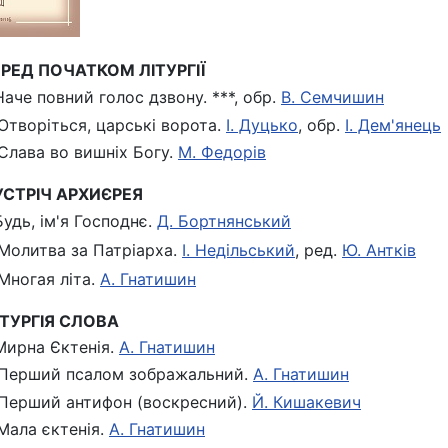
ПЕРЕД ПОЧАТКОМ ЛІТУРГІЇ
 Наче повний голос дзвону. ***, обр.
В. Семчишин
 Отворіться, царські ворота.
І. Дуцько
, обр.
І. Дем'янець
 Слава во вишніх Богу.
М. Федорів
ЗУСТРІЧ АРХИЄРЕЯ
 Будь, ім'я Господнє.
Д. Бортнянський
 Молитва за Патріарха.
І. Недільський
, ред.
Ю. Антків
 Многая літа.
А. Гнатишин
ЛІТУРГІЯ СЛОВА
 Мирна Єктенія.
А. Гнатишин
 Перший псалом зображальний.
А. Гнатишин
 Перший антифон (воскресний).
Й. Кишакевич
 Мала єктенія.
А. Гнатишин