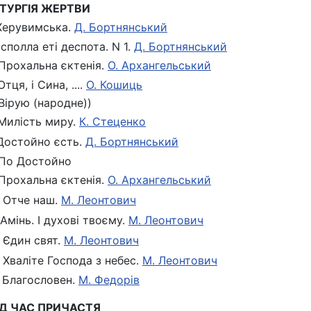
ЛІТУРГІЯ ЖЕРТВИ
 Херувимська.
Д. Бортнянський
 Ісполла еті деспота. N 1.
Д. Бортнянський
 Прохальна єктенія.
О. Архангельський
Отця, і Сина, ....
О. Кошиць
 Вірую (народне))
 Милість миру.
К. Стеценко
 Достойно єсть.
Д. Бортнянський
 По Достойно
 Прохальна єктенія.
О. Архангельський
. Отче наш.
М. Леонтович
. Амінь. І духові твоєму.
М. Леонтович
. Єдин свят.
М. Леонтович
. Хваліте Господа з небес.
М. Леонтович
. Благословен.
М. Федорів
ПІД ЧАС ПРИЧАСТЯ