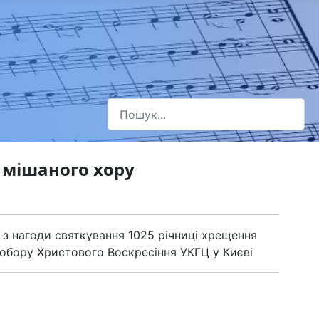
Пошук
Type 2 or more characters for results.
 мішаного хору
 з нагоди святкування 1025 річниці хрещення
обору Христового Воскресіння УКГЦ у Києві