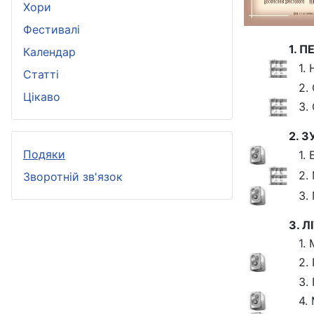
Хори
Фестивалі
1. 
Календар
1.
Статті
2.
Цікаво
3.
2. 
Подяки
1.
2.
Зворотній зв'язок
3.
3. 
1.
2.
3.
4.