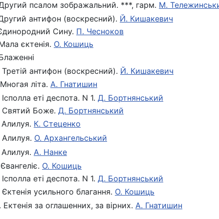
 Другий псалом зображальний. ***, гарм.
М. Тележинськ
 Другий антифон (воскресний).
Й. Кишакевич
 Єдинородний Сину.
П. Чесноков
 Мала єктенія.
О. Кошиць
 Блаженні
. Третій антифон (воскресний).
Й. Кишакевич
. Многая літа.
А. Гнатишин
. Ісполла еті деспота. N 1.
Д. Бортнянський
. Святий Боже.
Д. Бортнянський
. Алилуя.
К. Стеценко
. Алилуя.
О. Архангельський
. Алилуя.
А. Нанке
. Євангеліє.
О. Кошиць
. Ісполла еті деспота. N 1.
Д. Бортнянський
. Єктенія усильного благання.
О. Кошиць
. Ектенія за оглашенних, за вірних.
А. Гнатишин