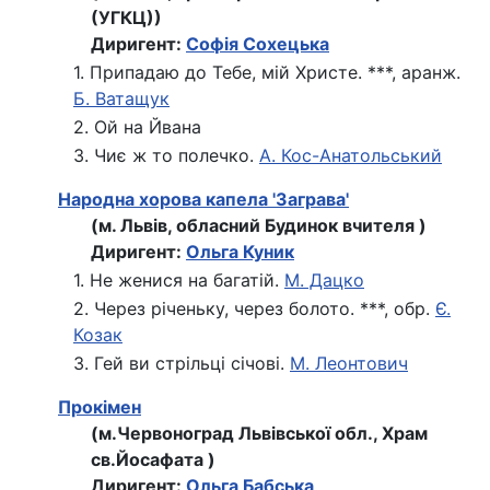
(УГКЦ))
Диригент:
Софія Сохецька
1. Припадаю до Тебе, мій Христе. ***, аранж.
Б. Ватащук
2. Ой на Йвана
3. Чиє ж то полечко.
А. Кос-Анатольський
Народна хорова капела 'Заграва'
(м. Львів, обласний Будинок вчителя )
Диригент:
Ольга Куник
1. Не женися на багатій.
М. Дацко
2. Через річеньку, через болото. ***, обр.
Є.
Козак
3. Гей ви стрільці січові.
М. Леонтович
Прокімен
(м.Червоноград Львівської обл., Храм
св.Йосафата )
Диригент:
Ольга Бабська