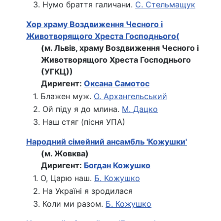
3. Нумо браття галичани.
С. Стельмащук
Хор храму Воздвиження Чесного і
Животворящого Хреста Господнього(
(м. Львів, храму Воздвиження Чесного і
Животворящого Хреста Господнього
(УГКЦ))
Диригент:
Оксана Самотос
1. Блажен муж.
О. Архангельський
2. Ой піду я до млина.
М. Дацко
3. Наш стяг (пісня УПА)
Народний сiмейний ансамбль 'Кожушки'
(м. Жовква)
Диригент:
Богдан Кожушко
1. О, Царю наш.
Б. Кожушко
2. На Україні я зродилася
3. Коли ми разом.
Б. Кожушко