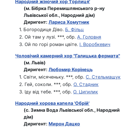
Народний жіночий хор 'Горлиця'
(м. Бібрка Перемишлянського р-ну
Львівської обл., Народний дім)
Диригент:
Лариса Хомутник
1. Богородице Діво.
Б. Фільц
2. Ой там у лузі. ***, обр.
А. Головня
3. Ой по горі роман цвіте.
І. Воробкевич
Чоловiчий камерний хор "Галицька фермата"
(м. Львів)
Диригент:
Любомир Корінець
1. Світи, місяченьку. ***, обр.
С. Стельмащук
2. Гей, соколи. ***, обр.
О. Стадник
3. Іду від тебе. ***, обр.
О. Цигилик
Народний хорова капела 'Обрій'
(с. Зимна Вода Львівської обл., Народний
дім)
Диригент:
Мирон Дацко