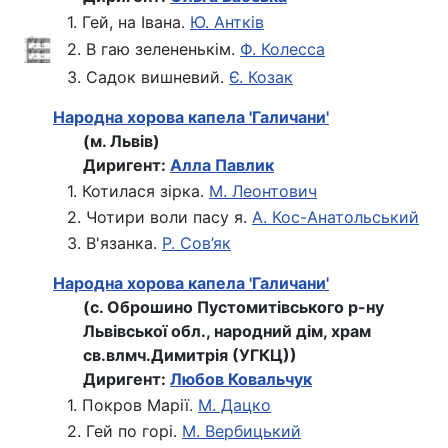
1. Гей, на Івана.
Ю. Антків
2. В гаю зелененькім.
Ф. Колесса
3. Садок вишневий.
Є. Козак
Народна хорова капела 'Галичани'
(м. Львів)
Диригент:
Алла Павлик
1. Котилася зірка.
М. Леонтович
2. Чотири воли пасу я.
А. Кос-Анатольський
3. В'язанка.
Р. Сов’як
Народна хорова капела 'Галичани'
(с. Оброшино Пустомитівського р-ну
Львівської обл., народний дім, храм
св.влмч.Димитрія (УГКЦ))
Диригент:
Любов Ковальчук
1. Покров Марії.
М. Дацко
2. Гей по горі.
М. Вербицький