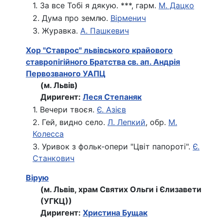
1. За все Тобі я дякую. ***, гарм.
М. Дацко
2. Дума про землю.
Вірменич
3. Журавка.
А. Пашкевич
Хор "Ставрос" львівського крайового
ставропігійного Братства св. ап. Андрія
Первозваного УАПЦ
(м. Львів)
Диригент:
Леся Степаняк
1. Вечери твоєя.
Є. Азієв
2. Гей, видно село.
Л. Лепкий
, обр.
М.
Колесса
3. Уривок з фольк-опери "Цвіт папороті".
Є.
Станкович
Вірую
(м. Львів, храм Святих Ольги і Єлизавети
(УГКЦ))
Диригент:
Христина Бущак