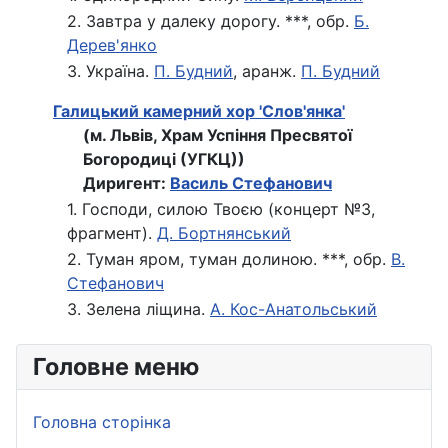
2. Завтра у далеку дорогу. ***, обр.
Б.
Дерев'янко
3. Україна.
П. Будний
, аранж.
П. Будний
Галицький камерний хор 'Слов'янка'
(м. Львів, Храм Успіння Пресвятої
Богородиці (УГКЦ))
Диригент:
Василь Стефанович
1. Господи, силою Твоєю (концерт №3,
фрагмент).
Д. Бортнянський
2. Туман яром, туман долиною. ***, обр.
В.
Стефанович
3. Зелена ліщина.
А. Кос-Анатольський
Головне меню
Головна сторінка