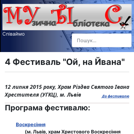
Співаймо
Пошук
Type 2 or more characters f
4 Фестиваль "Ой, на Йвана"
12 липня 2015 року, Храм Різдва Святого Івана
Хрестителя (УГКЦ), м. Львів
До фестивалю
Програма фестивалю:
Воскресіння
(м. Львів, храм Христового Воскресіння