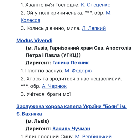
1. Хваліте ім'я Господнє.
К. Стеценко
2. Ой у полі криниченька. ***, обр.
М.
Колесса
3. Колись дівчино, мила.
Л. Лепкий
Modus Vivendi
(м. Львів, Гарнізонний храм Свв. Апостолів
Петра і Павла (УГКЦ))
Диригент:
Галина Пехник
1. Плоттю заснув.
М. Федорів
2. Хтось та зродиться з нас нещасливий.
***, обр.
А. Чернюк
3. Учітеся, брати мої
Заслужена хорова капела України “Боян” ім.
Є. Вахняка
(м. Львів)
Диригент:
Василь Чучман
1. Єдинородний Сину.
М. Вербицький