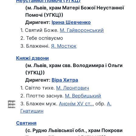
Неустанної Помочі (УГКЦ)
(м. Львів, храм Матері Божої Неустанної
Помочі (УГКЦ))
Диригент:
Ірина Шевченко
1. Святий Боже.
М. Гайворонський
2. Тебе оспівуємо
3. Блаженні.
Я. Мостюк
Княжі дзвони
(м. Львів, храм свв. Володимира і Ольги
(УГКЦ))
Диригент:
Віра Хитра
1. Світло тихе.
М. Леонтович
2. Плоттю заснув.
М. Вербицький
3. Блажен муж.
Анонім XV ст.,
, обр.
А.
Гнатишин
Святиня
(с. Рудно Львівської обл., храм Покрови