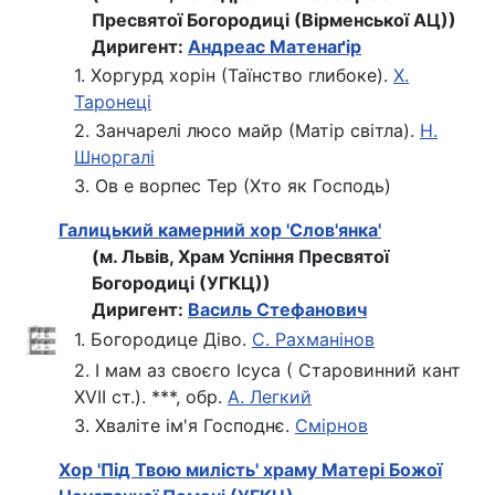
Пресвятої Богородиці (Вірменської АЦ))
Диригент:
Андреас Матенаґір
1. Хоргурд хорін (Таїнство глибоке).
Х.
Таронеці
2. Занчарелі люсо майр (Матір світла).
Н.
Шноргалі
3. Ов е ворпес Тер (Хто як Господь)
Галицький камерний хор 'Слов'янка'
(м. Львів, Храм Успіння Пресвятої
Богородиці (УГКЦ))
Диригент:
Василь Стефанович
1. Богородице Діво.
С. Рахманінов
2. І мам аз своєго Ісуса ( Старовинний кант
XVII ст.). ***, обр.
А. Легкий
3. Хваліте ім'я Господнє.
Смірнов
Хор 'Під Твою милість' храму Матері Божої