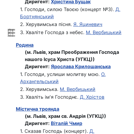
Диригент:
Христина Бущак
1. Господи, силою Твоєю (концерт №3).
Д.
Бортнянський
2. Херувимська пісня.
Я. Яциневич
3. Хваліте Господа з небес.
М. Вербицький
Родина
(м. Львів, храм Преображення Господа
нашого Ісуса Христа (УГКЦ))
Диригент:
Ярослава Крилошанська
1. Господи, услиши молитву мою.
О.
Архангельський
2. Херувимська.
М. Вербицький
3. Хваліть ім'я Господнє.
Д. Хрістов
Містична троянда
(м. Львів, храм св. Андрія (УГКЦ))
Диригент:
Віталій Чмир
1. Сказав Господь (концерт).
Д.