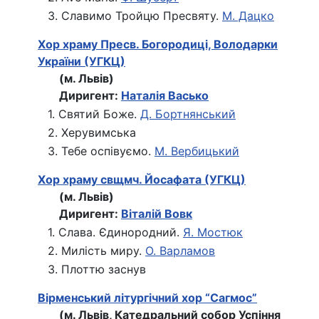
3. Славимо Тройцю Пресвяту.
М. Дацко
Хор храму Пресв. Богородиці, Володарки
України (УГКЦ)
(м. Львів)
Диригент:
Наталія Васько
1. Святий Боже.
Д. Бортнянський
2. Херувимська
3. Тебе оспівуємо.
М. Вербицький
Хор храму свщмч. Йосафата (УГКЦ)
(м. Львів)
Диригент:
Віталій Вовк
1. Слава. Єдинородний.
Я. Мостюк
2. Милість миру.
О. Варламов
3. Плоттю заснув
Вірменський літургічний хор “Сагмос”
(м. Львів, Катедральний собор Успіння