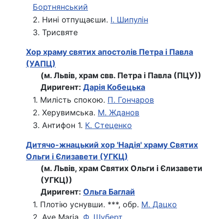
Бортнянський
2. Нині отпущаєши.
І. Шипулін
3. Трисвяте
Хор храму святих апостолів Петра і Павла
(УАПЦ)
(м. Львів, храм свв. Петра і Павла (ПЦУ))
Диригент:
Дарія Кобецька
1. Милість спокою.
П. Гончаров
2. Херувимська.
М. Жданов
3. Антифон 1.
К. Стеценко
Дитячо-жнацький хор 'Надія' храму Святих
Ольги і Єлизавети (УГКЦ)
(м. Львів, храм Святих Ольги і Єлизавети
(УГКЦ))
Диригент:
Ольга Баглай
1. Плотію уснувши. ***, обр.
М. Дацко
2. Ave Maria.
Ф. Шуберт