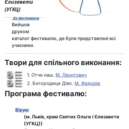
Єлизавети
(УГКЦ)
До фестивалю
Вийшов
друком
каталог фестивалю, де були представлені всі
учасники.
Твори для спільного виконання:
1. Отче наш.
М. Леонтович
2. Богородице Діво.
М. Федорів
Програма фестивалю:
Вірую
(м. Львів, храм Святих Ольги і Єлизавети
(УГКЦ))