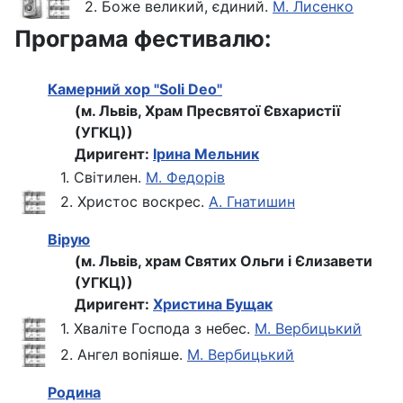
2. Боже великий, єдиний.
М. Лисенко
Програма фестивалю:
Камерний хор "Soli Deo"
(м. Львів, Храм Пресвятої Євхаристії
(УГКЦ))
Диригент:
Ірина Мельник
1. Світилен.
М. Федорів
2. Христос воскрес.
А. Гнатишин
Вірую
(м. Львів, храм Святих Ольги і Єлизавети
(УГКЦ))
Диригент:
Христина Бущак
1. Хваліте Господа з небес.
М. Вербицький
2. Ангел вопіяше.
М. Вербицький
Родина