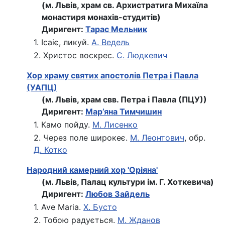
(м. Львів, храм св. Архистратига Михаїла
монастиря монахів-студитів)
Диригент:
Тарас Мельник
1. Ісаіє, ликуй.
А. Ведель
2. Христос воскрес.
С. Людкевич
Хор храму святих апостолів Петра і Павла
(УАПЦ)
(м. Львів, храм свв. Петра і Павла (ПЦУ))
Диригент:
Мар’яна Тимчишин
1. Камо пойду.
М. Лисенко
2. Через поле широкеє.
М. Леонтович
, обр.
Д. Котко
Народний камерний хор 'Оріяна'
(м. Львів, Палац культури ім. Г. Хоткевича)
Диригент:
Любов Зайдель
1. Ave Maria.
Х. Бусто
2. Тобою радується.
М. Жданов