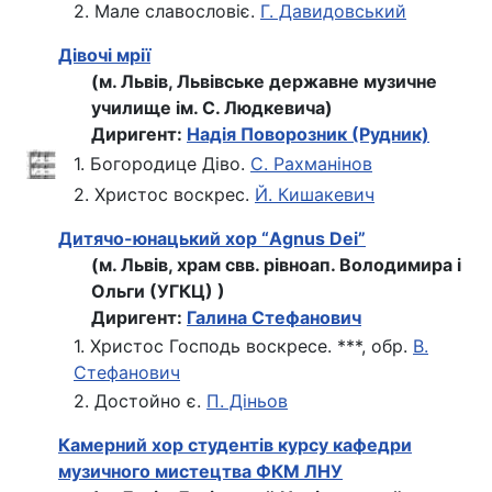
2. Мале славословіє.
Г. Давидовський
Дівочі мрії
(м. Львів, Львівське державне музичне
училище ім. С. Людкевича)
Диригент:
Надія Поворозник (Рудник)
1. Богородице Діво.
С. Рахманінов
2. Христос воскрес.
Й. Кишакевич
Дитячо-юнацький хор “Agnus Dei”
(м. Львів, храм свв. рівноап. Володимира і
Ольги (УГКЦ) )
Диригент:
Галина Стефанович
1. Христос Господь воскресе. ***, обр.
В.
Стефанович
2. Достойно є.
П. Діньов
Камерний хор студентів курсу кафедри
музичного мистецтва ФКМ ЛНУ