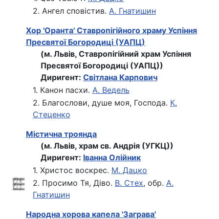
2. Ангел сповістив.
А. Гнатишин
Хор 'Оранта' Ставропігійного храму Успіння
Пресвятої Богородиці (УАПЦ)
(м. Львів, Ставропігійний храм Успіння
Пресвятої Богородиці (УАПЦ))
Диригент:
Світлана Карпович
1. Канон пасхи.
А. Ведель
2. Благослови, душе моя, Господа.
К.
Стеценко
Містична троянда
(м. Львів, храм св. Андрія (УГКЦ))
Диригент:
Іванна Олійник
1. Христос воскрес.
М. Дацко
2. Просимо Тя, Діво.
В. Стех
, обр.
А.
Гнатишин
Народна хорова капела 'Заграва'