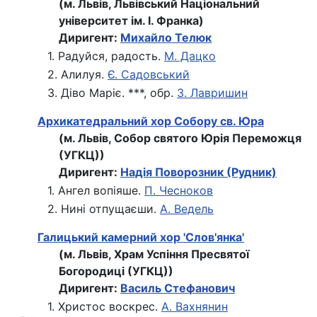
(м. Львів, Львівський Національний
університет ім. І. Франка)
Диригент:
Михайло Телюк
1. Радуйся, радость.
М. Дацко
2. Алилуя.
Є. Садовський
3. Діво Маріє. ***, обр.
З. Лавришин
Архикатедральний хор Собору св. Юра
(м. Львів, Собор святого Юрія Переможця
(УГКЦ))
Диригент:
Надія Поворозник (Рудник)
1. Ангел вопіяше.
П. Чесноков
2. Нині отпущаєши.
А. Ведель
Галицький камерний хор 'Слов'янка'
(м. Львів, Храм Успіння Пресвятої
Богородиці (УГКЦ))
Диригент:
Василь Стефанович
1. Христос воскрес.
А. Вахнянин