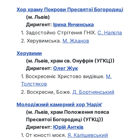
Хор храму Покрови Пресвятої Богородиці
(м. Львів)
Диригент:
Ірина Янчинська
1. Задостойно Стрітення ГНІХ.
С. Налєпа
2. Херувимська.
М. Жданов
Херувими
(м. Львів, храм св. Онуфрія (УГКЦ))
Диригент:
Олег Жук
1. Воскресеніє Христово видівше.
М.
Толстяков
2. Воскресни, Боже.
Д. Бортнянський
Молодіжний камерний хор 'Надія'
(м. Львів, храм Положення пояса
Пресвятої Богородиці (УГКЦ))
Диригент:
Юрій Антків
1. От юності моєя.
Я. Калішевський