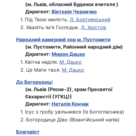
(м. Львів, обласний Будинок вчителя )
Диригент:
Вікторія Черничко
1. Під Твою милість.
Д. Бортнянський
2. Хваліть ім'я Господнє.
Д. Хрістов
Народний камерний хор м. Пустомити
(м. Пустомити, Районний народний дім)
Диригент:
Мирон Дацко
1. Квітна неділя.
М. Дацко
2. Це Мати твоя.
М. Дацко
До Богородиці
(м. Львів (Рясне-2), храм Пресвятої
Євхаристії (УГКЦ))
Диригент:
Наталія Кончак
1. Ісус з гробу увільнився (Із Богогласника)
2. Богородице Діво (Візантійський напів)
Благовіст