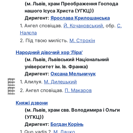
(м. Львів, храм Преображення Господа
нашого Ісуса Христа (УГКЦ))
Диригент:
Ярослава Крилошанська
1. Ангел сповіщав.
Й. Кочановський
, обр.
С.
Налєпа
2. Під твою милість.
М. Строкін
Народний дівочий хор 'Ліра'
(м. Львів, Львівський Національний
університет ім. Ів. Франка)
Диригент:
Оксана Мельничук
1. Алилуя.
М. Дилецький
2. Ангел сповіщав.
П. Макаров
Княжі дзвони
(м. Львів, храм свв. Володимира і Ольги
(УГКЦ))
Диригент:
Богдан Корінь
1. Quo vadis ?.
М. Дацко