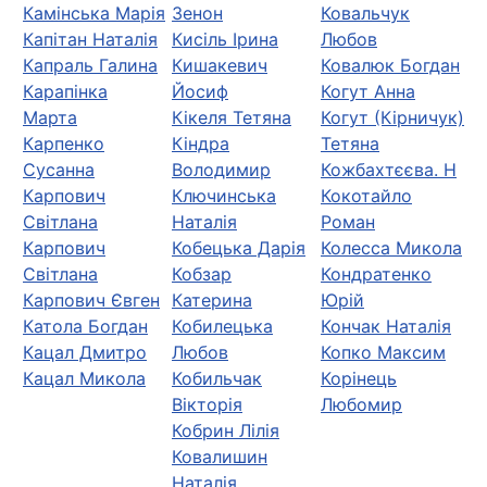
Камінська Марія
Зенон
Ковальчук
Капітан Наталія
Кисіль Ірина
Любов
Капраль Галина
Кишакевич
Ковалюк Богдан
Карапінка
Йосиф
Когут Анна
Марта
Кікеля Тетяна
Когут (Кірничук)
Карпенко
Кіндра
Тетяна
Сусанна
Володимир
Кожбахтєєва. Н
Карпович
Ключинська
Кокотайло
Світлана
Наталія
Роман
Карпович
Кобецька Дарія
Колесса Микола
Свiтлана
Кобзар
Кондратенко
Карпович Євген
Катерина
Юрiй
Катола Богдан
Кобилецька
Кончак Наталія
Кацал Дмитро
Любов
Копко Максим
Кацал Микола
Кобильчак
Корінець
Вікторія
Любомир
Кобрин Лілія
Ковалишин
Наталія