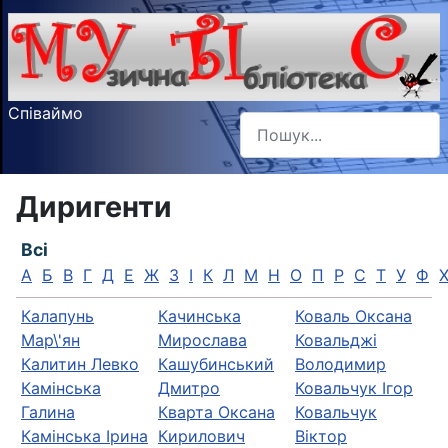
Співаймо
Пошук
Type 2 or more characters f
Диригенти
Всі
А
Б
В
Г
Д
Е
Ж
З
І
К
Л
М
Н
О
П
Р
С
Т
У
Ф
Калапунь
Качинська
Коваль Оксана
Мар\'ян
Мирослава
Ковальджі
Калитин Левко
Кашубинський
Володимир
Камінська
Дмитро
Ковальчук Ігор
Галина
Кварта Оксана
Ковальчук
Камінська Ірина
Кирилович
Вiктор