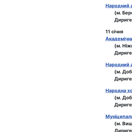
Народний 
(м. Бе
Дириге
11 січня
Академічни
(м. Ніж
Дириге
Народний 
(м. До
Дириге
Народна хо
(м. Доб
Дириге
Муніципаль
(м. Ви
Дириге