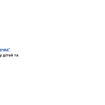
очка"
у дітей та