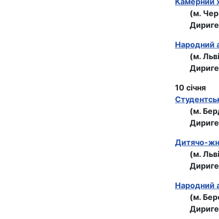
Камерний х
(м. Че
Дириге
Народний а
(м. Льв
Дириге
10 січня
Студентськ
(м. Бе
Дириге
Дитячо-жна
(м. Льв
Дириге
Народний 
(м. Бе
Дириге