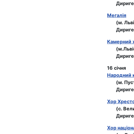
Дириге
Мегалiя
(м. Льв
Дириге
Камерний х
(м.Льв
Дириге
16 січня
Народний 
(м. Пу
Дириге
Хор Хрест
(с. Ве
Дириге
Хор націона