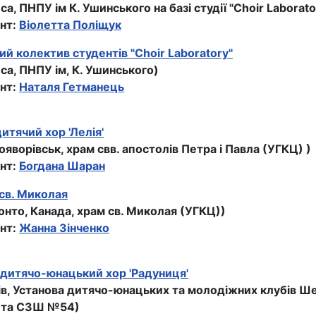
са, ПНПУ ім К. Ушинського на базі студії "Сhoir Laborato
нт:
Віолетта Поліщук
й колектив студентів "Сhoir Laboratory"
са, ПНПУ ім, К. Ушинського)
нт:
Наталя Гетманець
тячий хор 'Лелiя'
ояворівськ, храм свв. апостолiв Петра i Павла (УГКЦ) )
нт:
Богдана Шаран
св. Миколая
онто, Канада, храм св. Миколая (УГКЦ))
нт:
Жанна Зінченко
дитячо-юнацький хор 'Радуниця'
вів, Установа дитячо-юнацьких та молодіжних клубів Ш
 та СЗШ №54)