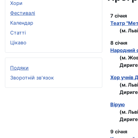
Хори
Фестивалі
7 січня
Календар
Театр "Мет
(м. Льв
Статті
Цікаво
8 січня
Народний 
(м. Жо
Дириге
Подяки
Хор учнiв
Зворотній зв'язок
(м. Ль
Дириге
Вірую
(м. Льв
Дириге
9 січня