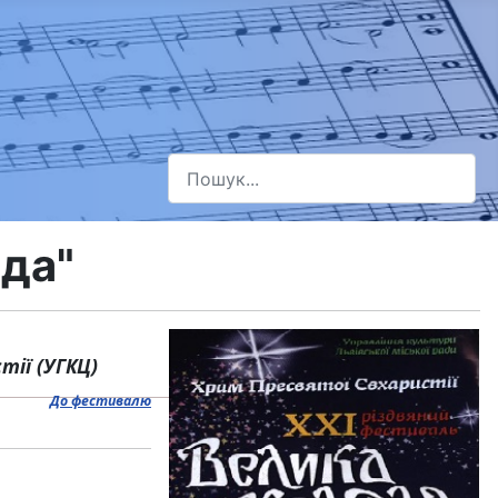
Пошук
Type 2 or more characters for results.
яда"
стії (УГКЦ)
До фестивалю