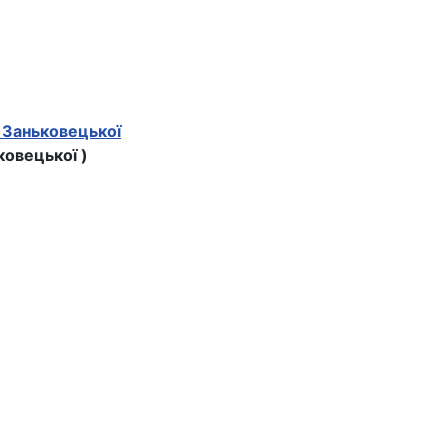
 Заньковецької
ковецької )