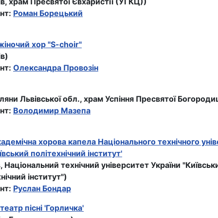
ів, храм Пресвятої Євхаристії (УГКЦ))
нт:
Роман Борецький
іночий хор "S-choir"
ів)
нт:
Олександра Провозін
ляни Львівської обл., храм Успiння Пресвятої Богородиц
нт:
Володимир Мазепа
адемiчна хорова капела Нацiонального технiчного унi
ївський політехнічний інститут'
в, Нацiональний технiчний унiверситет України "Київськ
нічний інститут")
нт:
Руслан Бондар
театр пісні 'Горличка'