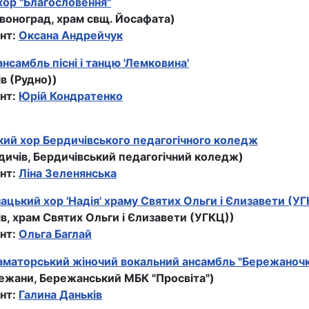
ор "Благословення"
рвоноград, храм свщ. Йосафата)
нт:
Оксана Андрейчук
нсамбль пісні і танцю 'Лемковина'
ів (Рудно))
нт:
Юрiй Кондратенко
ий хор Бердичівського педагогічного коледж
рдичів, Бердичівський педагогічний коледж)
нт:
Ліна Зеленянська
цький хор 'Надія' храму Святих Ольги і Єлизавети (У
ів, храм Святих Ольги і Єлизавети (УГКЦ))
нт:
Ольга Баглай
аматорський жіночий вокальний ансамбль "Бережаночк
режани, Бережанський МБК "Просвіта")
нт:
Галина Даньків