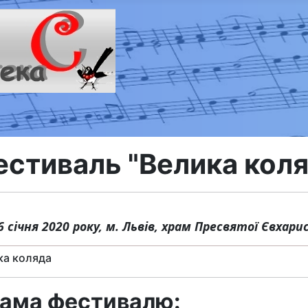
естиваль "Велика кол
26 січня 2020 року, м. Львів, храм Пресвятої Євхари
ка коляда
ама фестивалю: