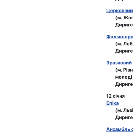
Церковний 
(м. Жо
Дириге
Фольклорни
(м. Ле
Дириге
Зразковий 
(м. Рів
молоді
Дириге
12 січня
Епіка
(м. Льв
Дириге
Ансамбль с