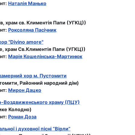
нт:
Наталія Манько
ів, храм св. Климентiя Папи (УГКЦ))
нт:
Роксоляна Пасiчник
ор "Divino amore"
іе, храм Св.Климентія Папи (УГКЦ))
нт:
Марія Кошелінська-Мартинюк
камерний хор м. Пустомити
стомити, Районний народний дім)
нт:
Мирон Дацко
о-Воздвиженського храму (ПЦУ)
лике Колодно)
нт:
Роман Доза
льної і духовної пісні “Вірли”