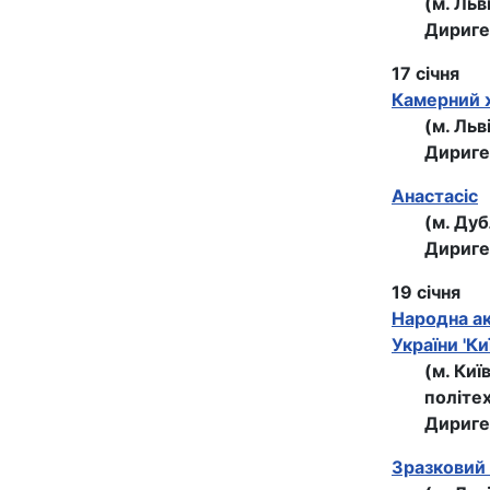
(м. Льв
Дириге
17 січня
Камерний ж
(м. Льв
Дириге
Анастасiс
(м. Дуб
Дириге
19 січня
Народна ак
України 'Ки
(м. Киї
політех
Дириге
Зразковий 