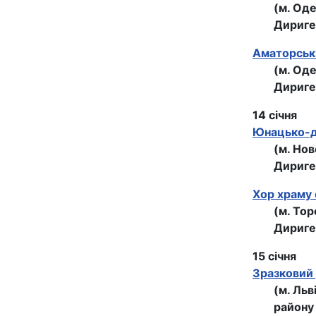
(м. Оде
Дириге
Аматорськи
(м. Оде
Дириге
14 січня
Юнацько-ди
(м. Нов
Дириге
Хор храму 
(м. Тор
Дириге
15 січня
Зразковий 
(м. Ль
району