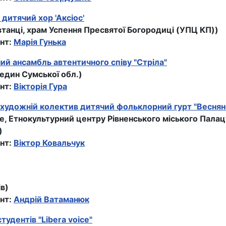
дитячий хор 'Аксiос'
втанці, храм Успення Пресвятої Богородицi (УПЦ КП))
нт:
Марія Гунька
й ансамбль автентичного співу "Стріла"
бедин Сумської обл.)
нт:
Вікторія Гура
художній колектив дитячий фольклорний гурт "Веснян
не, Етнокультурний центру Рівненського міського Палац
)
нт:
Вiктор Ковальчук
ів)
нт:
Андрій Ватаманюк
тудентів "Libera voice"