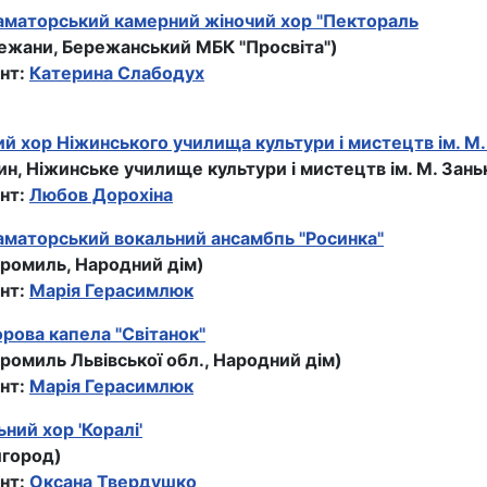
аматорський камерний жіночий хор "Пектораль
режани, Бережанський МБК "Просвіта")
нт:
Катерина Слабодух
й хор Ніжинського училища культури і мистецтв ім. М.
ин, Ніжинське училище культури і мистецтв ім. М. Зань
нт:
Любов Дорохіна
аматорський вокальний ансамбпь "Росинка"
бромиль, Народний дім)
нт:
Марія Герасимлюк
рова капела "Світанок"
ромиль Львівської обл., Народний дім)
нт:
Марія Герасимлюк
ний хор 'Коралі'
шгород)
нт:
Оксана Твердушко