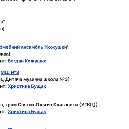
а"
ів)
сiмейний ансамбль 'Кожушки'
вква)
нт:
Богдан Кожушко
 ДМШ №3
вів, Дитяча музична школа №3)
нт:
Христина Бущак
ів, храм Святих Ольги і Єлизавети (УГКЦ))
нт:
Христина Бущак