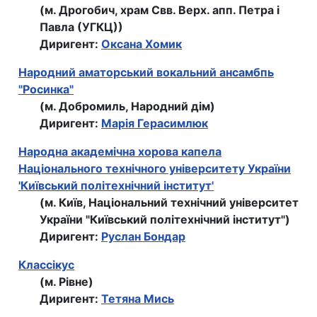
(м. Дрогобич, храм Свв. Верх. апп. Петра і
Павла (УГКЦ))
Диригент:
Оксана Хомик
Народний аматорський вокальний ансамбпь
"Росинка"
(м. Добромиль, Народний дім)
Диригент:
Марія Герасимлюк
Народна академiчна хорова капела
Нацiонального технiчного унiверситету України
'Київський політехнічний інститут'
(м. Київ, Нацiональний технiчний унiверситет
України "Київський політехнічний інститут")
Диригент:
Руслан Бондар
Классікус
(м. Рівне)
Диригент:
Тетяна Мись