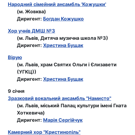
Народний сiмейний ансамбль 'Кожушки'
(м. Жовква)
Диригент:
Богдан Кожушко
Хор учнiв ДМШ №3
(м. Львів, Дитяча музична школа №3)
Диригент:
Христина Бущак
Вірую
(м. Львів, храм Святих Ольги і Єлизавети
(УГКЦ))
Диригент:
Христина Бущак
9 січня
Зразковий вокальний ансамбль "Намисто"
(м. Львів, міський Палац культури імені Гната
Хоткевича)
Диригент:
Марія Сергійчук
Камерний хор "Кристинопiль"