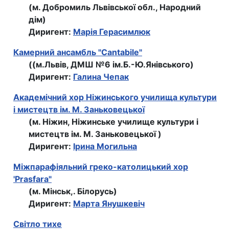
(м. Добромиль Львівської обл., Народний
дім)
Диригент:
Марія Герасимлюк
Камерний ансамбль "Cantabile"
((м.Львів, ДМШ №6 iм.Б.-Ю.Янiвського)
Диригент:
Галина Чепак
Академічний хор Ніжинського училища культури
і мистецтв ім. М. Заньковецької
(м. Ніжин, Ніжинське училище культури і
мистецтв ім. М. Заньковецької )
Диригент:
Ірина Могильна
Мiжпарафiяльний греко-католицький хор
'Prasfara"
(м. Мінськ,. Білорусь)
Диригент:
Марта Янушкевiч
Світло тихе