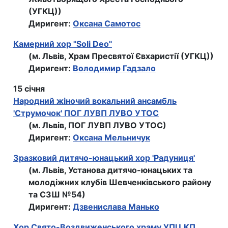
(УГКЦ))
Диригент:
Оксана Самотос
Камерний хор "Soli Deo"
(м. Львів, Храм Пресвятої Євхаристії (УГКЦ))
Диригент:
Володимир Гадзало
15 січня
Народний жіночий вокальний ансамбль
'Струмочок' ПОГ ЛУВП ЛУВО УТОС
(м. Львів, ПОГ ЛУВП ЛУВО УТОС)
Диригент:
Оксана Мельничук
Зразковий дитячо-юнацький хор 'Радуниця'
(м. Львів, Установа дитячо-юнацьких та
молодіжних клубів Шевченківського району
та СЗШ №54)
Диригент:
Дзвенислава Манько
Хор Свято-Воздвиженського храму УПЦ КП