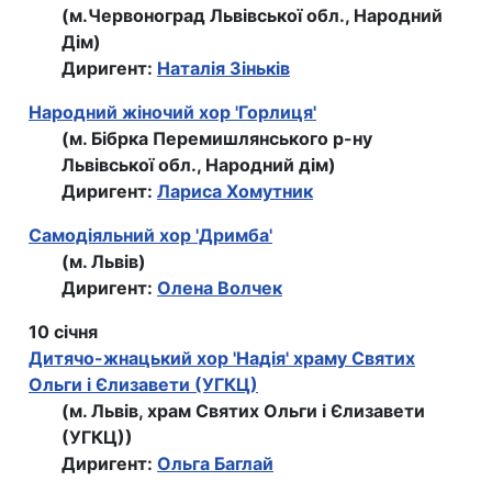
(м.Червоноград Львівської обл., Народний
Дім)
Диригент:
Наталiя Зiнькiв
Народний жіночий хор 'Горлиця'
(м. Бібрка Перемишлянського р-ну
Львівської обл., Народний дім)
Диригент:
Лариса Хомутник
Самодіяльний хор 'Дримба'
(м. Львів)
Диригент:
Олена Волчек
10 січня
Дитячо-жнацький хор 'Надія' храму Святих
Ольги і Єлизавети (УГКЦ)
(м. Львів, храм Святих Ольги і Єлизавети
(УГКЦ))
Диригент:
Ольга Баглай