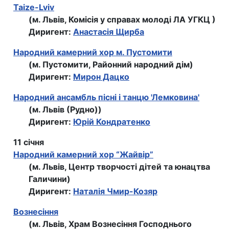
Taize-Lviv
(м. Львів, Комiсiя у справах молодi ЛА УГКЦ )
Диригент:
Анастасія Щирба
Народний камерний хор м. Пустомити
(м. Пустомити, Районний народний дім)
Диригент:
Мирон Дацко
Народний ансамбль пісні і танцю 'Лемковина'
(м. Львів (Рудно))
Диригент:
Юрiй Кондратенко
11 січня
Народний камерний хор “Жайвір”
(м. Львів, Центр творчості дітей та юнацтва
Галичини)
Диригент:
Наталія Чмир-Козяр
Вознесіння
(м. Львів, Храм Вознесіння Господнього