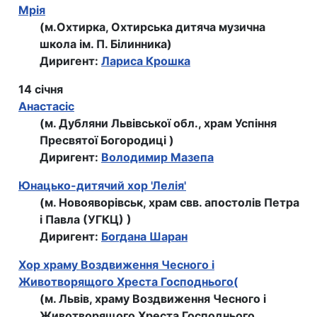
Мрiя
(м.Охтирка, Охтирська дитяча музична
школа iм. П. Бiлинника)
Диригент:
Лариса Крошка
14 січня
Анастасiс
(м. Дубляни Львівської обл., храм Успiння
Пресвятої Богородицi )
Диригент:
Володимир Мазепа
Юнацько-дитячий хор 'Лелiя'
(м. Новояворівськ, храм свв. апостолiв Петра
i Павла (УГКЦ) )
Диригент:
Богдана Шаран
Хор храму Воздвиження Чесного і
Животворящого Хреста Господнього(
(м. Львів, храму Воздвиження Чесного і
Животворящого Хреста Господнього