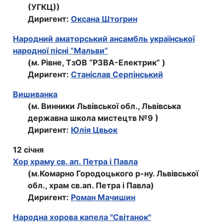
(УГКЦ))
Диригент:
Оксана Штогрин
Народний аматорський ансамбль української
народної пісні “Мальви”
(м. Рівне, ТзОВ “РЗВА-Електрик” )
Диригент:
Станіслав Серпінський
Вишиванка
(м. Винники Львівської обл., Львiвська
державна школа мистецтв №9 )
Диригент:
Юлія Цвьок
12 січня
Хор храму св. ап. Петра i Павла
(м.Комарно Городоцького р-ну. Львівської
обл., храм св.ап. Петра i Павла)
Диригент:
Роман Мачишин
Народна хорова капела "Світанок"