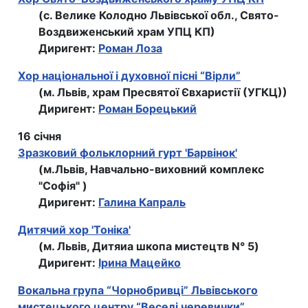
(с. Велике Колодно Львівської обл., Свято-
Воздвиженський храм УПЦ КП)
Диригент:
Роман Лоза
Хор національної і духовної пісні “Вірли”
(м. Львів, храм Пресвятої Євхаристії (УГКЦ))
Диригент:
Роман Борецький
16 січня
Зразковий фольклорний гурт 'Барвiнок'
(м.Львiв, Навчально-виховний комплекс
"Софiя" )
Диригент:
Галина Капраль
Дитячий хор 'Тонiка'
(м. Львів, Дитяиа шкопа мистецтв N° 5)
Диригент:
Ірина Мацейко
Вокальна група “Чорнобривці” Львівського
мистецького центру “Веселі черевички”