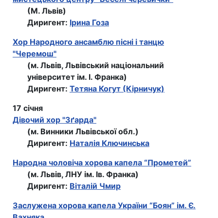
(М. Львів)
Диригент:
Ірина Гоза
Хор Народного ансамблю пiснi i танцю
"Черемош"
(м. Львів, Львівський національний
університет ім. І. Франка)
Диригент:
Тетяна Когут (Кірничук)
17 січня
Дівочий хор "Зґарда"
(м. Винники Львівської обл.)
Диригент:
Наталія Ключинська
Народна чоловіча хорова капела “Прометей”
(м. Львів, ЛНУ ім. Ів. Франка)
Диригент:
Віталій Чмир
Заслужена хорова капела України “Боян” ім. Є.
Вахняка