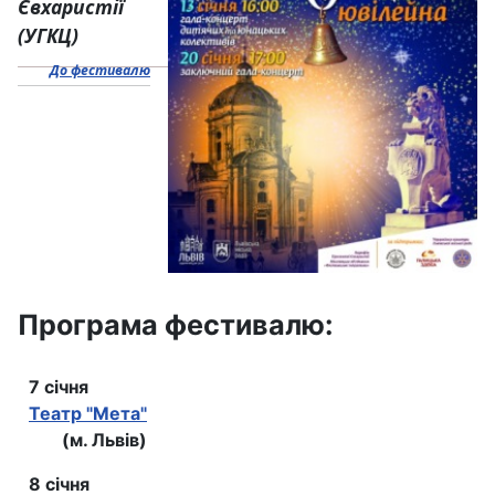
Євхаристії
(УГКЦ)
До фестивалю
Програма фестивалю:
7 січня
Театр "Мета"
(м. Львів)
8 січня