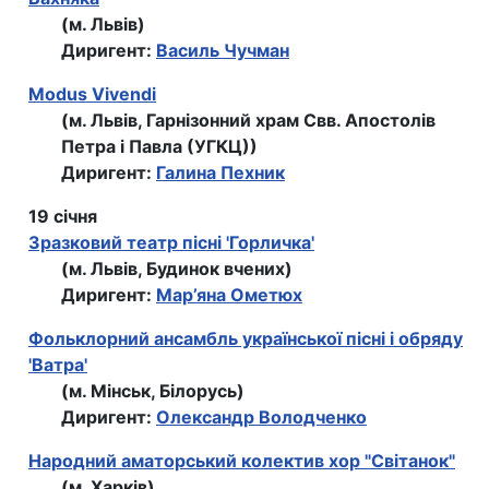
(м. Львів)
Диригент:
Василь Чучман
Modus Vivendi
(м. Львів, Гарнізонний храм Свв. Апостолів
Петра і Павла (УГКЦ))
Диригент:
Галина Пехник
19 січня
Зразковий театр пісні 'Горличка'
(м. Львів, Будинок вчених)
Диригент:
Мар’яна Ометюх
Фольклорний ансамбль української пiснi i обряду
'Ватра'
(м. Мінськ, Білорусь)
Диригент:
Олександр Володченко
Народний аматорський колектив хор "Світанок"
(м. Харків)